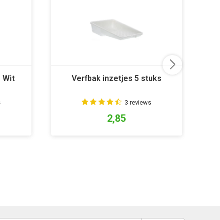
 Wit
Verfbak inzetjes 5 stuks
Pr
s
3 reviews
2,85