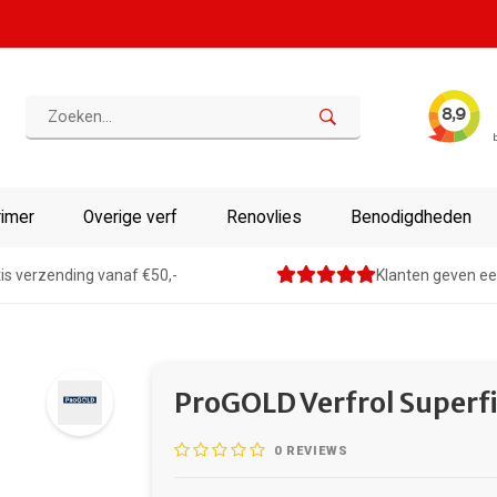
rimer
Overige verf
Renovlies
Benodigdheden
is verzending vanaf €50,-
Klanten geven ee
ProGOLD Verfrol Superf
0
REVIEWS