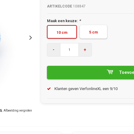
ARTIKELCODE
108847
Maak een keuze:
*
5 cm
10 cm
-
+
Toevoe
Klanten geven VerfonlineXL een 9/10
Afbeelding vergroten