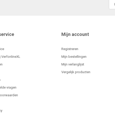
service
Mijn account
ice
Registreren
j VerfonlineXL
Mijn bestellingen
en
Mijn verlanglijst
Vergelijk producten
n
elde vragen
voorwaarden
cy