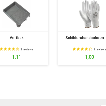
Verfbak
Schildershandschoen -
2 reviews
9 review
1,11
1,00