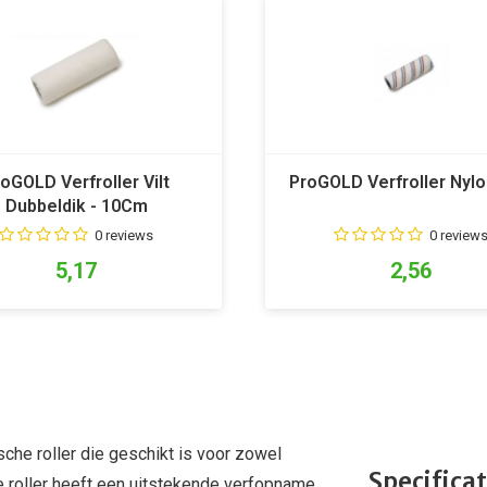
oGOLD Verfroller Vilt
ProGOLD Verfroller Nyl
Dubbeldik - 10Cm
0 reviews
0 review
5,17
2,56
sche roller die geschikt is voor zowel
Specificat
 roller heeft een uitstekende verfopname