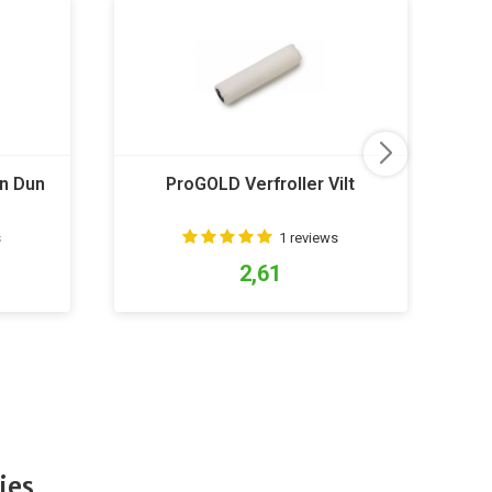
on Dun
ProGOLD Verfroller Vilt
s
1 reviews
2,61
ies