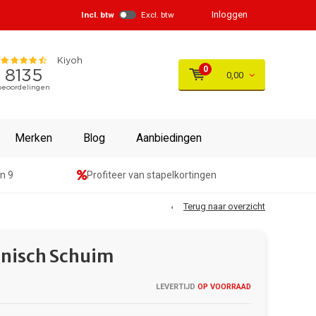
Inloggen
Incl. btw
Excl. btw
0
0,00
Merken
Blog
Aanbiedingen
n 9
Profiteer van stapelkortingen
Terug naar overzicht
inisch Schuim
LEVERTIJD
OP VOORRAAD