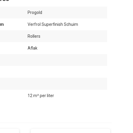
Progold
am
Verfrol Superfinish Schuim
Rollers
Aflak
12 m² per liter