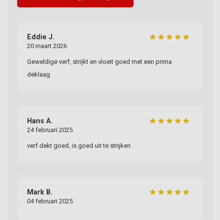
Eddie J.
Ar
20 maart 2026
05
Geweldige verf, strijkt en vloeit goed met een prima
Al
deklaag
kw
Hans A.
Ar
24 februari 2025
14
verf dekt goed, is goed uit te strijken
We
Mark B.
Ar
04 februari 2025
26
Ze