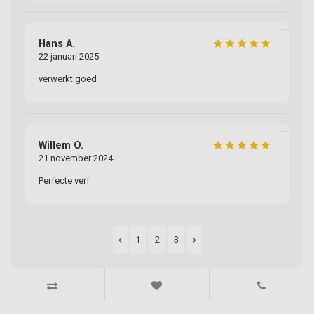
Hans A.
22 januari 2025
Jo
27
verwerkt goed
Va
Willem O.
21 november 2024
Er
22
Perfecte verf
Sn
1
2
3