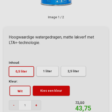
Image
1
/ 2
Hoogwaardige watergedragen, matte lakverf met
LTA+-technologie.
Inhoud:
1 liter
2,5 liter
0,5 liter
Kleur:
Kies een kleur
Wit
72,50
-
+
43,75