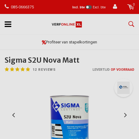
0
085-0666375
Incl. btw
Excl. btw
Vóór 23:59 besteld, morgen in huis*
Sigma S2U Nova Matt
12
REVIEWS
LEVERTIJD
OP VOORRAAD