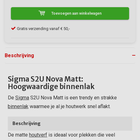
Toevoegen aan winkelwagen
Klanten geven VerfonlineXL een 9/10
Gra
Beschrijving
Sigma S2U Nova Matt:
Hoogwaardige binnenlak
De
Sigma
S2U Nova Matt is een trendy en strakke
binnenlak
waarmee je al je houtwerk snel aflakt.
Beschrijving
De matte
houtverf
is ideaal voor plekken die veel