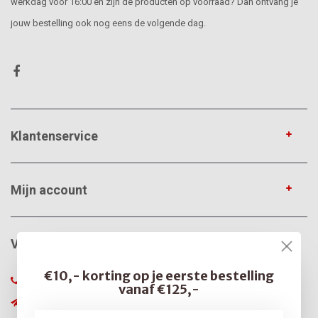
werkdag voor 16:00 en zijn de producten op voorraad? Dan ontvang je
jouw bestelling ook nog eens de volgende dag.
Klantenservice
Mijn account
VerfonlineXL
€10,- korting op je eerste bestelling
085-0666375
vanaf €125,-
info@verfonline-xl.nl