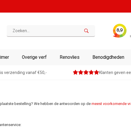
rimer
Overige verf
Renovlies
Benodigdheden
is verzending vanaf €50,-
Klanten geven ee
n geplaatste bestelling? We hebben de antwoorden op de
meest voorkomende vr
antenservice: