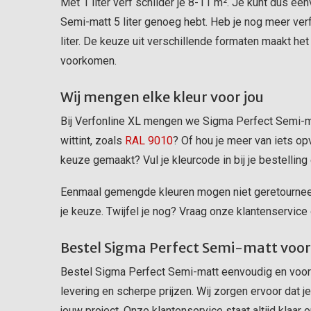
Met 1 liter verf schilder je 8-11 m². Je kunt dus e
Semi-matt 5 liter genoeg hebt. Heb je nog meer ver
liter. De keuze uit verschillende formaten maakt het
voorkomen.
Wij mengen elke kleur voor jou
Bij Verfonline XL mengen we Sigma Perfect Semi-mat
wittint, zoals
RAL 9010
? Of hou je meer van iets opv
keuze gemaakt? Vul je kleurcode in bij je bestelling 
Eenmaal gemengde kleuren mogen niet geretourneer
je keuze. Twijfel je nog? Vraag onze klantenservic
Bestel Sigma Perfect Semi-matt voord
Bestel Sigma Perfect Semi-matt eenvoudig en voorde
levering en scherpe prijzen. Wij zorgen ervoor dat j
jouw project. Onze klantenservice staat altijd klaar 