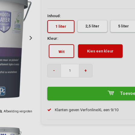
Inhoud:
2,5 liter
5 liter
1 liter
Kleur:
Kies een kleur
Wit
-
+
Toevoe
Klanten geven VerfonlineXL een 9/10
Afbeelding vergroten