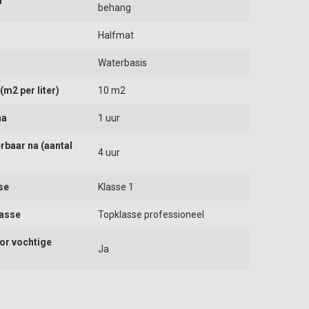
d
behang
Halfmat
Waterbasis
m2 per liter)
10 m2
na
1 uur
rbaar na (aantal
4 uur
se
Klasse 1
lasse
Topklasse professioneel
or vochtige
Ja