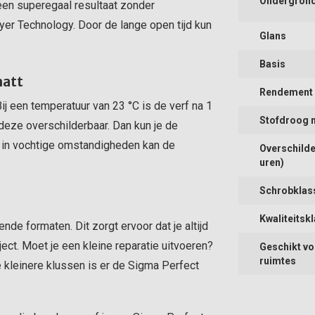
Ondergron
 een superegaal resultaat zonder
er Technology. Door de lange open tijd kun
Glans
Basis
matt
Rendement (
ij een temperatuur van 23 °C is de verf na 1
Stofdroog 
deze overschilderbaar. Dan kun je de
f in vochtige omstandigheden kan de
Overschilde
uren)
Schrobklas
Kwaliteitsk
nde formaten. Dit zorgt ervoor dat je altijd
ect. Moet je een kleine reparatie uitvoeren?
Geschikt vo
ruimtes
e kleinere klussen is er de Sigma Perfect