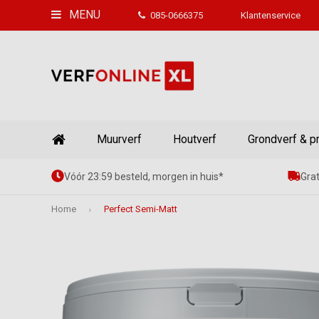
MENU
085-0666375
Klantenservice
Muurverf
Houtverf
Grondverf & p
Vóór 23:59 besteld, morgen in huis*
Grat
Home
Perfect Semi-Matt