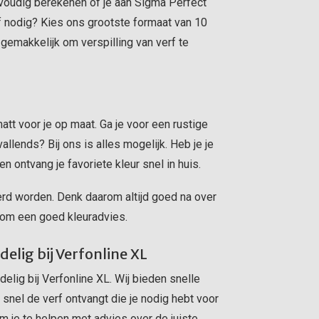
envoudig berekenen of je aan Sigma Perfect
f nodig? Kies ons grootste formaat van 10
 gemakkelijk om verspilling van verf te
t voor je op maat. Ga je voor een rustige
allends? Bij ons is alles mogelijk. Heb je je
en ontvang je favoriete kleur snel in huis.
d worden. Denk daarom altijd goed na over
e om een goed kleuradvies.
elig bij Verfonline XL
lig bij Verfonline XL. Wij bieden snelle
e snel de verf ontvangt die je nodig hebt voor
om je te helpen met advies over de juiste