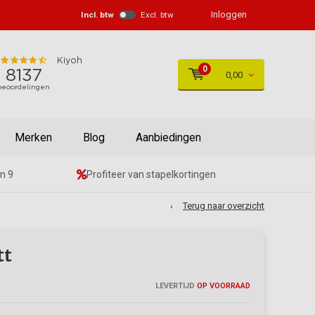
Inloggen
Incl. btw
Excl. btw
0
0,00
Merken
Blog
Aanbiedingen
n 9
Profiteer van stapelkortingen
Terug naar overzicht
tt
LEVERTIJD
OP VOORRAAD