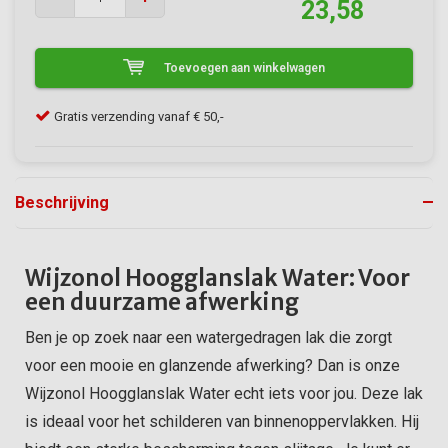
23,58
Toevoegen aan winkelwagen
Klanten geven VerfonlineXL een 9/10
Gra
Beschrijving
Wijzonol Hoogglanslak Water: Voor
een duurzame afwerking
Ben je op zoek naar een watergedragen lak die zorgt
voor een mooie en glanzende afwerking? Dan is onze
Wijzonol Hoogglanslak Water echt iets voor jou. Deze lak
is ideaal voor het schilderen van binnenoppervlakken. Hij