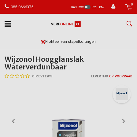
0
085-0666375
Incl. btw
Excl. btw
Vóór 23:59 besteld, morgen in huis*
Wijzonol Hoogglanslak
Waterverdunbaar
0
REVIEWS
LEVERTIJD
OP VOORRAAD