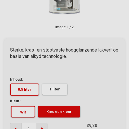
Image
1
/ 2
Sterke, kras- en stootvaste hoogglanzende lakverf op
basis van alkyd technologie.
Inhoud:
1 liter
0,5 liter
Kleur:
Kies een kleur
Wit
39,30
-
+