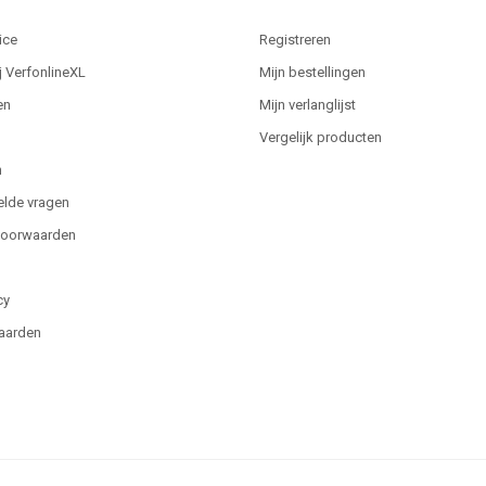
ice
Registreren
j VerfonlineXL
Mijn bestellingen
en
Mijn verlanglijst
Vergelijk producten
n
elde vragen
voorwaarden
cy
aarden