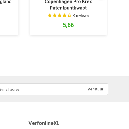
glans
Copenhagen Pro Krex
S
Patentpuntkwast
s
9 reviews
5,66
Verstuur
VerfonlineXL