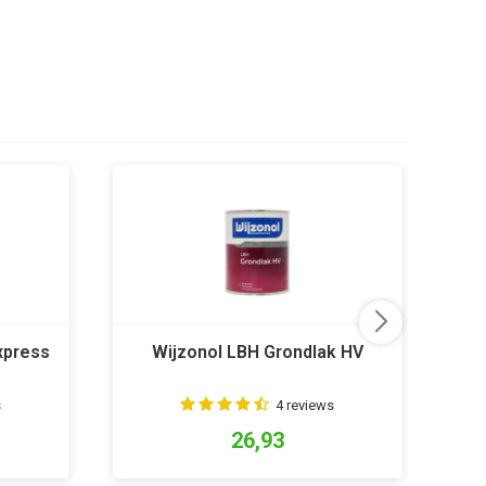
xpress
Wijzonol LBH Grondlak HV
s
4 reviews
26,93