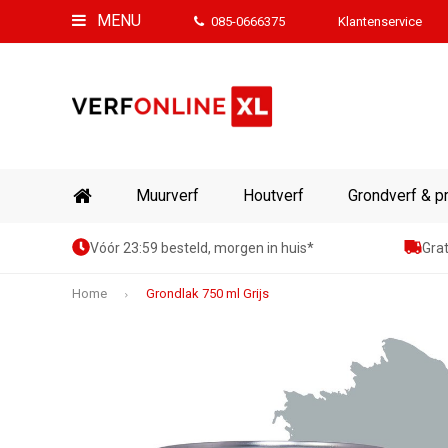
MENU
085-0666375
Klantenservice
Muurverf
Houtverf
Grondverf & p
Vóór 23:59 besteld, morgen in huis*
Grat
Home
Grondlak 750 ml Grijs