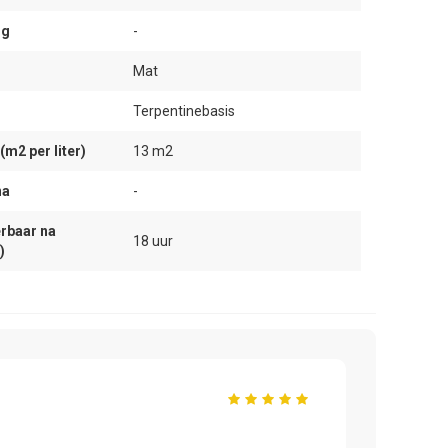
ng
-
Mat
Terpentinebasis
m2 per liter)
13 m2
na
-
rbaar na
18 uur
)