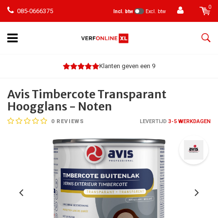
0
085-0666375
Incl. btw
Excl. btw
Klanten geven een 9
Avis Timbercote Transparant
Hoogglans - Noten
0
REVIEWS
LEVERTIJD
3-5 WERKDAGEN