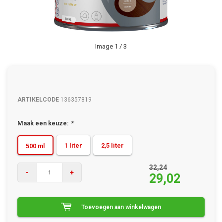
Image
1
/ 3
ARTIKELCODE
136357819
Maak een keuze:
*
1 liter
2,5 liter
500 ml
32,24
-
+
29,02
Toevoegen aan winkelwagen