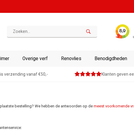
rimer
Overige verf
Renovlies
Benodigdheden
is verzending vanaf €50,-
Klanten geven ee
n geplaatste bestelling? We hebben de antwoorden op de
meest voorkomende vr
antenservice: